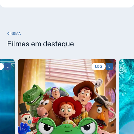
CINEMA
Filmes em destaque
G
L
Animação, Aventura, Comédia • • 1h40
LEG
L
Aven