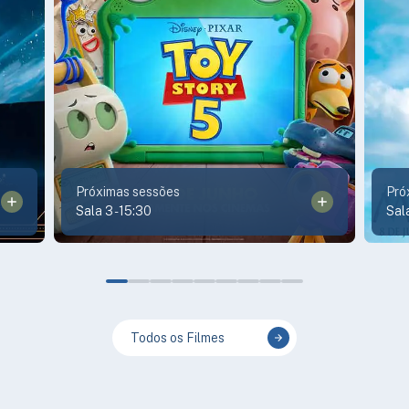
Próximas sessões
Pró
Sala 3
-
15:30
Sal
Todos os Filmes