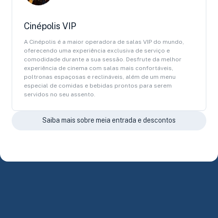
Cinépolis VIP
A Cinépolis é a maior operadora de salas VIP do mundo,
oferecendo uma experiência exclusiva de serviço e
comodidade durante a sua sessão. Desfrute da melhor
experiência de cinema com salas mais confortáveis,
poltronas espaçosas e reclináveis, além de um menu
especial de comidas e bebidas prontos para serem
servidos no seu assento.
Saiba mais sobre meia entrada e descontos