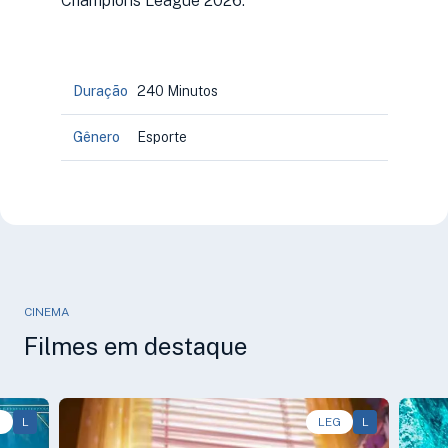
Champions League 2026.
Duração
240 Minutos
Gênero
Esporte
CINEMA
Filmes em destaque
G
L
Animação, Aventura, Comédia • • 1h40
LEG
L
Aven