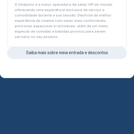
A Cinépolis é a maior operadora de salas VIP do mundo,
oferecendo uma experiência exclusiva de serviço e
comodidade durante a sua sessão. Desfrute da melhor
experiência de cinema com salas mais confortáveis,
poltronas espaçosas e reclináveis, além de um menu
especial de comidas e bebidas prontos para serem
servidos no seu assento.
Saiba mais sobre meia entrada e descontos