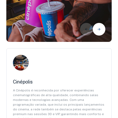
Cinépolis
A Cinépolis é reconhecida por oferecer experiências
cinematográficas de alta qualidade, combinando salas
modernas e tecnologias avançadas. Com uma
programação variada, que inclui os principais lançamentos
do cinema, a rede também se destaca pelas experiências
premium nas sessões 3D e VIP, garantindo mais conforto e