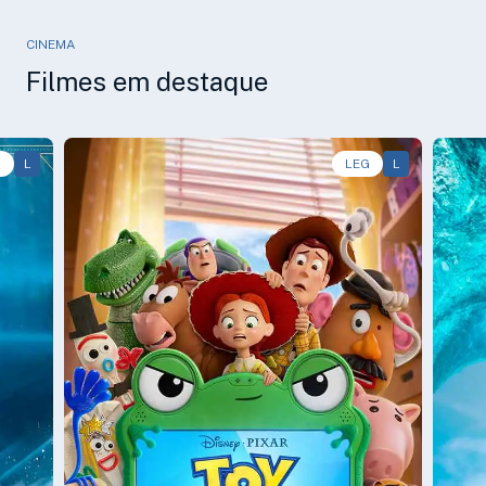
CINEMA
Filmes em destaque
G
L
Animação, Aventura, Comédia • • 1h40
LEG
L
Aven