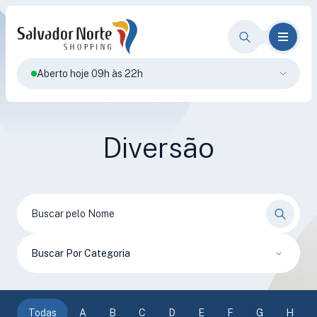
Aberto hoje 09h às 22h
Diversão
Buscar Por Categoria
Todas
A
B
C
D
E
F
G
H