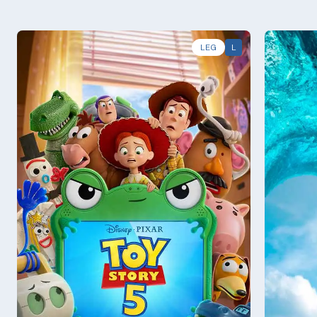
LEG
L
Sáb - 08/08
Sáb - 0