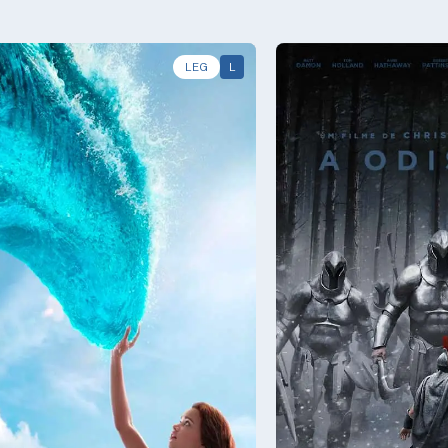
LEG
L
8/08
Sáb - 08/08