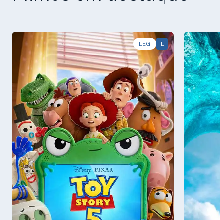
LEG
L