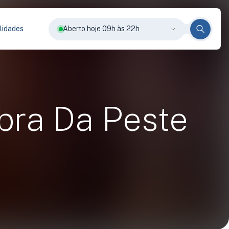
lidades
Aberto hoje 09h às 22h
abra Da Peste