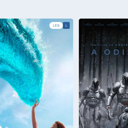
LEG
L