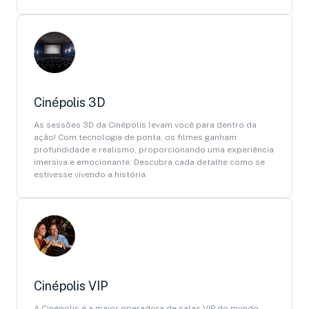
Cinépolis 3D
As sessões 3D da Cinépolis levam você para dentro da
ação! Com tecnologia de ponta, os filmes ganham
profundidade e realismo, proporcionando uma experiência
imersiva e emocionante. Descubra cada detalhe como se
estivesse vivendo a história.
Cinépolis VIP
A Cinépolis é a maior operadora de salas VIP do mundo,