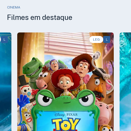
CINEMA
Filmes em destaque
L
Animação, Aventura, Comédia • • 1h40
LEG
L
Av