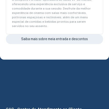
oferecendo uma experiência exclusiva de serviço e
comodidade durante a sua sessão. Desfrute da melhor
experiência de cinema com salas mais confortáveis,
poltronas espaçosas e reclináveis, além de um menu
especial de comidas e bebidas prontos para serem
servidos no seu assento.
Saiba mais sobre meia entrada e descontos