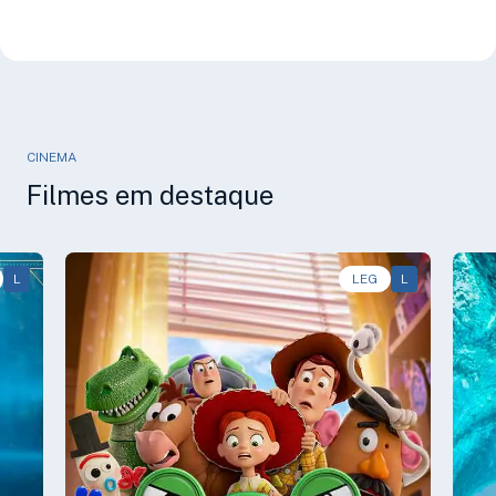
CINEMA
Filmes em destaque
L
Animação, Aventura, Comédia • • 1h40
LEG
L
Av