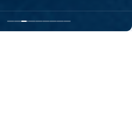
LAZER
Confira nossa programação de
eventos
nto
Promoção