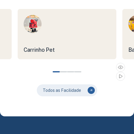
Carrinho Pet
Ba
Todos as Facilidade