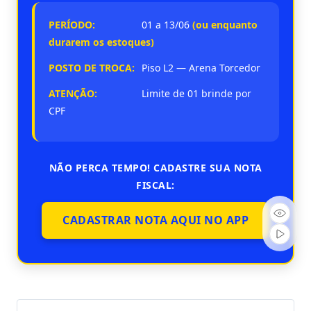
PERÍODO:
01 a 13/06
(ou enquanto
durarem os estoques)
POSTO DE TROCA:
Piso L2 — Arena Torcedor
ATENÇÃO:
Limite de 01 brinde por
CPF
NÃO PERCA TEMPO! CADASTRE SUA NOTA
FISCAL:
CADASTRAR NOTA AQUI NO APP