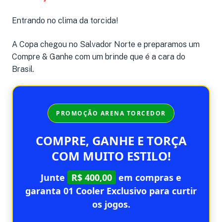
Entrando no clima da torcida!
A Copa chegou no Salvador Norte e preparamos um
Compre & Ganhe com um brinde que é a cara do
Brasil.
PROMOÇÃO ARENA TORCEDOR
COMPRE, GANHE E TORÇA
COM MUITO ESTILO!
Junte
R$ 400,00
em compras e
garanta 01 Cooler Exclusivo para curtir
os jogos.