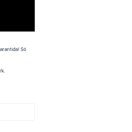
garantida! Só
rk.