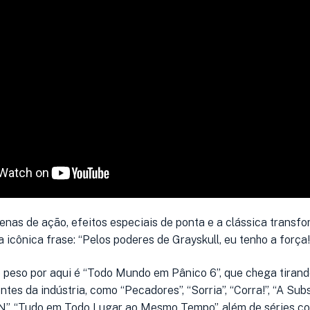
enas de ação, efeitos especiais de ponta e a clássica transfo
cônica frase: “Pelos poderes de Grayskull, eu tenho a força!”
e peso por aqui é “Todo Mundo em Pânico 6”, que chega tirand
ntes da indústria, como “Pecadores”, “Sorria”, “Corra!”, “A Sub
N”, “Tudo em Todo Lugar ao Mesmo Tempo”, além de séries c