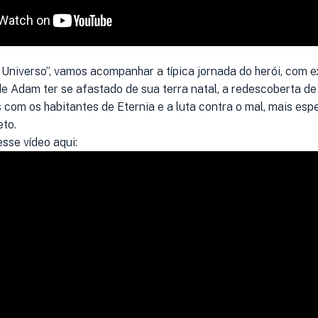
Universo”, vamos acompanhar a típica jornada do herói, com 
e Adam ter se afastado de sua terra natal, a redescoberta de
 com os habitantes de Eternia e a luta contra o mal, mais es
eto.
sse vídeo aqui: