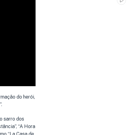
rmação do herói,
.
o sarro dos
stância”, “A Hora
omo “La Casa de