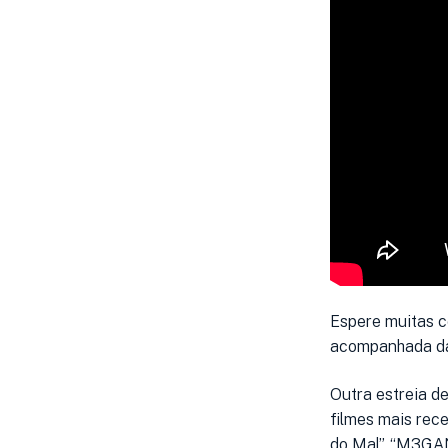
Espere muitas c
acompanhada da i
Outra estreia d
filmes mais rece
do Mal”, “M3GA