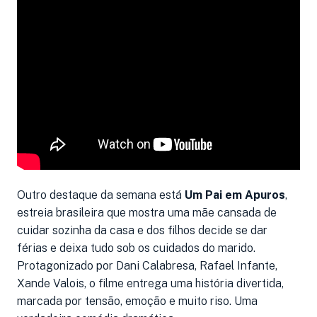
Outro destaque da semana está
Um Pai em Apuros
,
estreia brasileira que mostra uma mãe cansada de
cuidar sozinha da casa e dos filhos decide se dar
férias e deixa tudo sob os cuidados do marido.
Protagonizado por Dani Calabresa, Rafael Infante,
Xande Valois, o filme entrega uma história divertida,
marcada por tensão, emoção e muito riso. Uma