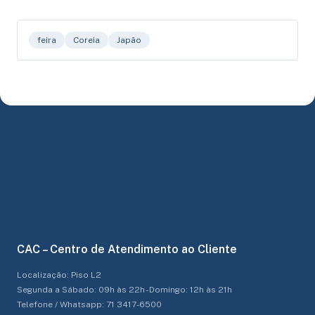
feira
Coreia
Japão
CAC – Centro de Atendimento ao Cliente
Localização: Piso L2
Segunda a Sábado: 09h às 22h - Domingo: 12h às 21h
Telefone / Whatsapp: 71 3417-6500